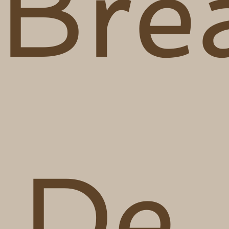
Bre
De